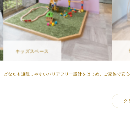
個室診療室
スペース
どなたも通院しやすいバリアフリー設計をはじめ、ご家族で安心